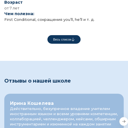
Возраст
от 7 лет
Чем полезна:
First Conditional, сокращения you’ll, he’ll и т. д.
Весь список
Отзывы о нашей школе
Ирина Кошелева
Действительно, безупречное владение учителем
иностранным языком и всеми уровнями компетенции,
коллаборацией, челленджером, кейсами, обширным
инструментарием и изюминкой на каждом занятии